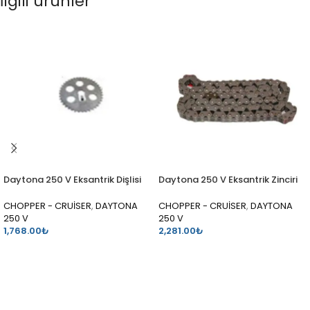
İlgili ürünler
Daytona 250 V Eksantrik Dişlisi
Daytona 250 V Eksantrik Zinciri
CHOPPER - CRUİSER
,
DAYTONA
CHOPPER - CRUİSER
,
DAYTONA
250 V
250 V
1,768.00
₺
2,281.00
₺
SEPETE EKLE
SEPETE EKLE