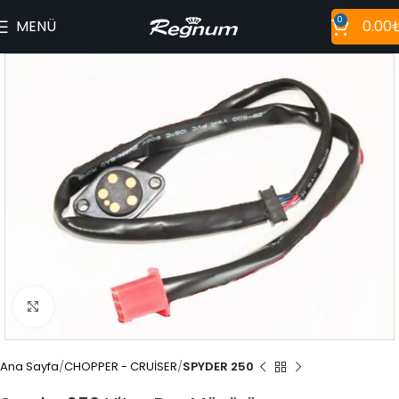
0
MENÜ
0.00
Büyütmek için tıklayın
Ana Sayfa
CHOPPER - CRUİSER
SPYDER 250